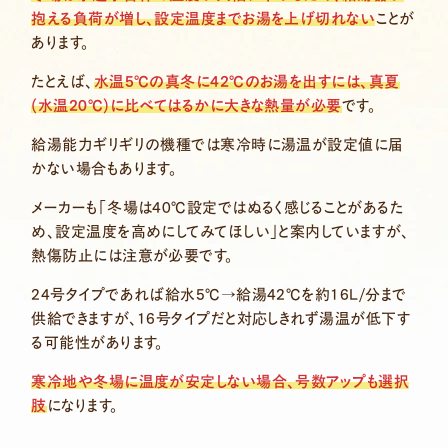
抱える負荷が増し、設定温度までお湯を上げ切れない
ことが
あります。
たとえば、
水温5℃の真冬に42℃のお湯を出すには、真夏
(水温20℃)に比べてはるかに大きな熱量が必要
です。
給湯能力ギリギリの機種では寒冷時に湯温が設定値に届
かない場合もあります。
メーカーも「冬場は40℃設定ではぬるく感じることがあるた
め、設定温度を高めにしてみてほしい」と案内していますが、
熱傷防止には注意が必要です。
24号タイプであれば給水5℃→給湯42℃を約16L/分まで
供給できますが、16号タイプだと対応しきれず湯温が低下す
る可能性があります。
寒冷地や冬場に温度が安定しない場合、号数アップも選択
肢
になります。