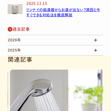
2025.12.15
リンナイの給湯器からお湯が出ない？原因と今
すぐできる対処法を徹底解説
過去記事
2026年
8月
(1)
2025年
7月
(2)
12月
(5)
関連記事
6月
(2)
11月
(1)
4月
(2)
3月
(4)
2月
(4)
1月
(7)