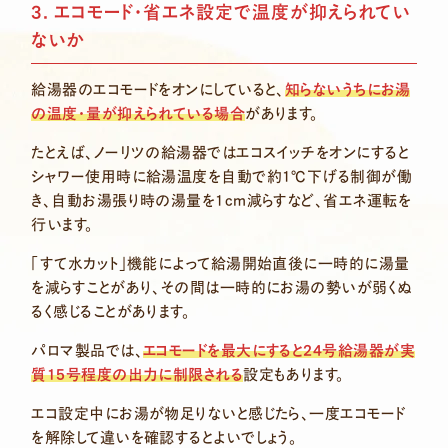
3. エコモード・省エネ設定で温度が抑えられてい
ないか
給湯器のエコモードをオンにしていると、
知らないうちにお湯
の温度・量が抑えられている場合
があります。
たとえば、ノーリツの給湯器ではエコスイッチをオンにすると
シャワー使用時に給湯温度を自動で約1℃下げる制御が働
き、自動お湯張り時の湯量を1cm減らすなど、省エネ運転を
行います。
「すて水カット」機能によって給湯開始直後に一時的に湯量
を減らすことがあり、その間は一時的にお湯の勢いが弱くぬ
るく感じることがあります。
パロマ製品では、
エコモードを最大にすると24号給湯器が実
質15号程度の出力に制限される
設定もあります。
エコ設定中にお湯が物足りないと感じたら、一度エコモード
を解除して違いを確認するとよいでしょう。