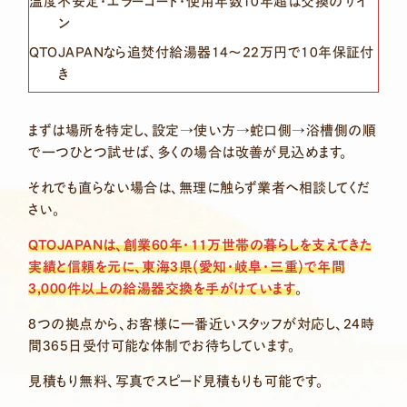
温度不安定・エラーコード・使用年数10年超は交換のサイ
ン
QTOJAPANなら追焚付給湯器14〜22万円で10年保証付
き
まずは場所を特定し、設定→使い方→蛇口側→浴槽側の順
で一つひとつ試せば、多くの場合は改善が見込めます。
それでも直らない場合は、無理に触らず業者へ相談してくだ
さい。
QTOJAPANは、創業60年・11万世帯の暮らしを支えてきた
実績と信頼を元に、東海3県(愛知・岐阜・三重)で年間
3,000件以上の給湯器交換を手がけています
。
8つの拠点から、お客様に一番近いスタッフが対応し、24時
間365日受付可能な体制でお待ちしています。
見積もり無料、写真でスピード見積もりも可能です。