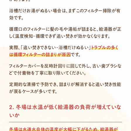
浴槽だけお湯がぬるい場合は、まずこのフィルター掃除が有
効です。
循環口のフィルターに髪の毛や湯垢が詰まると、給湯器が正
しく温度検知・循環できず追い焚きが効かなくなります。
実際、「追い焚きできない・浴槽だけぬるい」
トラブルの多く
は循環フィルターの詰まりが原因
です。
フィルターカバーを反時計回りに回して外し、古い歯ブラシな
どで付着物を丁寧に取り除いてください。
定期的な清掃で予防でき、詰まりが解消すると追い焚き性能
が戻るケースが多いです。
2. 冬場は水温が低く給湯器の負荷が増えていな
いか
冬場は水道水自体の温度が大幅に下がるため、給湯器が