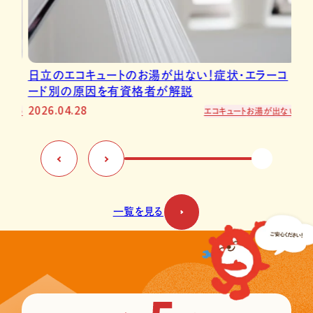
ュートのお湯が出ない！症状・エラーコ
ダイキンのエコキュー
を有資格者が解説
別に自力対処か業者
2026.08.03
エコキュート
お湯が出ない
一覧を見る