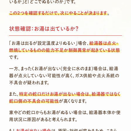
いるか」と「どこでぬるいのか」です。
この2つを確認するだけで、次にやることが決まります
。
状態確認：お湯は出ているか？
「お湯は出るが設定温度よりぬるい」場合、
給湯器は点火・
燃焼しているものの能力不足か制御異常が起きている状態
です。
一方、まったくお湯が出ない(完全に水のまま)場合は、給湯
器が点火していない可能性が高く、ガス供給や点火系統の
不具合が疑われます。
また、
特定の蛇口だけお湯が出ない場合は、給湯器ではなく
蛇口側の不具合の可能性
が高くなります。
家中どの蛇口からもお湯がぬるい場合は、給湯器本体か使
用状況に原因があると考えられます。
もし
お湯が出ない場合
は、原因・対処が変わるため、こちら