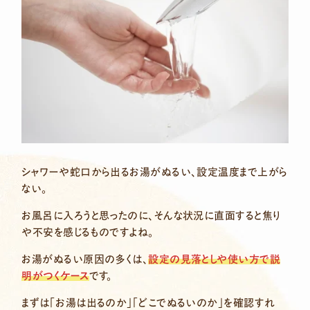
相談無料・スピード見積もり！
24時間365日
0120-749-333
LINEで見積り
給湯器・エアコンのトラブルを24時間365日まるごと
オンライン見積り
お任せ
入居者様からの急な故障連絡を
シャワーや蛇口から出るお湯がぬるい、設定温度まで上がら
専門コールセンターがいつでも受付・手配。
ない。
オーナー・管理会社様の業務負担を大幅に軽減します。
お風呂に入ろうと思ったのに、そんな状況に直面すると焦り
や不安を感じるものですよね。
お湯がぬるい原因の多くは、
設定の見落としや使い方で説
明がつくケース
です。
まずは「お湯は出るのか」「どこでぬるいのか」を確認すれ