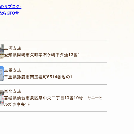
のサブスク・
ならQTOサ
三河支店
愛知県岡崎市欠町字石ケ崎下夕通13番1
三重支店
三重県鈴鹿市南玉垣町6514番地の1
東北支店
宮城県仙台市泉区泉中央二丁目10番10号 サニーヒ
ルズ泉中央1F