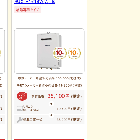
PH-2015AW
RUX-A2016W(A)-E
給湯専用タイプ
給湯器
給湯専用タイプ
)
本体メーカー希望小売価格 156,700円(税抜)
本体メーカー希望小売価格 160
抜)
リモコンメーカー希望小売価格 17,500円(税抜)
リモコンメーカー希望小売価格
81％
75％
29,700
40,0
円
)
(税抜)
本体価格
本体価格
OFF
OFF
リモコン
リモコン
)
(税抜)
8,700円
1
MC-150V
MC-145V(A)
)
(税抜)
標準工事一式
標準工事一式
35,000円
3