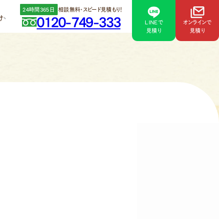
24時間365日
相談無料・スピード見積もり！
け
0120-749-333
LINEで
オンラインで
見積り
見積り
365日まるごとお任せ
。
に軽減します。
コキュートサブスク＋
宅設備リフォーム