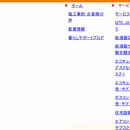
ホーム
サービ
施工事例・お客様の
サービ
声
QTO J
新着情報
て
暮らしサポートブログ
給湯器
給湯器サ
額定額
エコキュ
ブスクな
スク＋
エコキュ
売・サブ
ガスコン
売・サブ
住宅設備
エアコン
サブスク