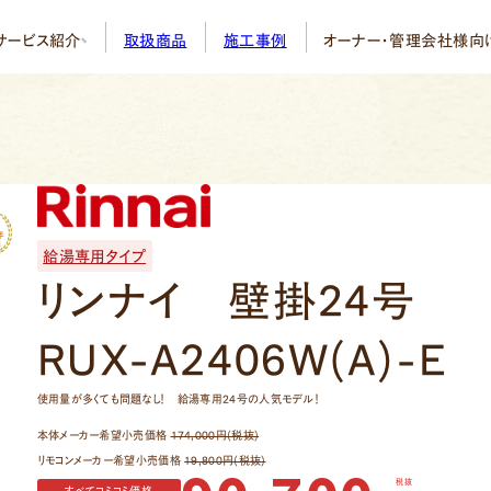
サービス紹介
取扱商品
施工事例
オーナー・管理会社様向
給湯器・エアコンのトラブルを24時間
入居者様からの急な故障連絡を
専門コールセンターがいつでも受付・手配
オーナー・管理会社様の業務負担を大幅
壁掛24号RUX-A2406W(A)-E
給湯専用タイプ
リンナイ 壁掛24号
交換
給湯器サブスク＋
エ
RUX-A2406W(A)-E
ュート交換
ガスコンロ交換
住
ン取り付け
使用量が多くても問題なし！ 給湯専用24号の人気モデル！
本体メーカー希望小売価格
174,000円(税抜)
リモコンメーカー希望小売価格
19,800円(税抜)
税抜