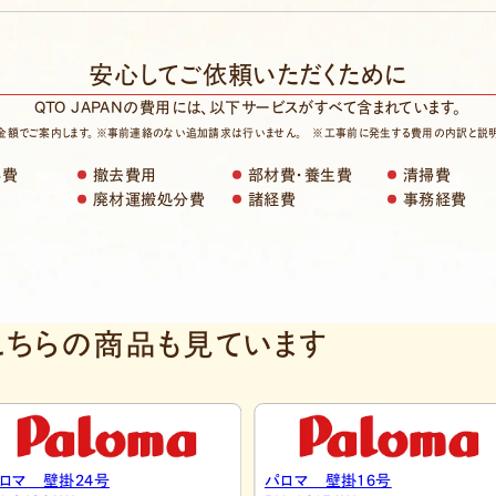
安心してご依頼いただくために
QTO JAPANの費用には、以下サービスが
すべて含まれています。
金額でご案内します。
※事前連絡のない追加請求は行いません。
※工事前に発生する費用の内訳と説明
事費
撤去費用
部材費・養生費
清掃費
明
廃材運搬処分費
諸経費
事務経費
こちらの商品も見ています
ロマ 壁掛16号
リンナイ 壁掛16号