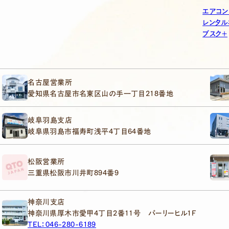
エアコン
レンタル
ブスク＋
名古屋営業所
愛知県名古屋市名東区山の手一丁目218番地
岐阜羽島支店
岐阜県羽島市福寿町浅平4丁目64番地
松阪営業所
三重県松阪市川井町894番9
神奈川支店
神奈川県厚木市愛甲4丁目2番11号 パーリーヒル1F
TEL：046-280-6189