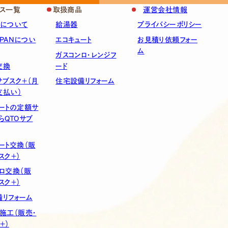
ス一覧
取扱商品
運営会社情報
スについて
給湯器
プライバシーポリシー
APANについ
エコキュート
お見積り依頼フォー
ム
ガスコンロ・レンジフ
交換
ード
ブスク＋（月
住宅設備リフォーム
支払い）
ートの定額サ
らQTOサブ
ート交換（販
スク＋）
ロ交換（販
スク＋）
リフォーム
施工（販売・
＋）