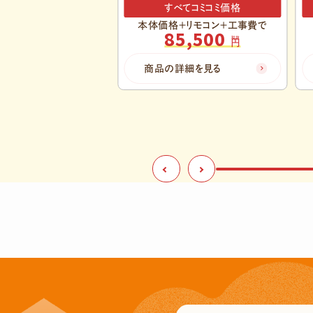
べてコミコミ価格
すべてコミコミ価格
＋リモコン＋工事費で
本体価格＋リモコン＋工事費で
5,500
86,100
税抜
税抜
円
円
詳細を見る
商品の詳細を見る