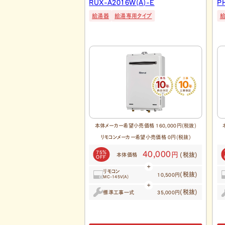
6W(A)-E
PH-2426AW
P
専用タイプ
給湯専用タイプ
小売価格 160,000円(税抜)
本体メーカー希望小売価格 169,900円(税抜)
カー希望小売価格 0円(税抜)
リモコンメーカー希望小売価格 0円(税抜)
75％
40,000
42,400
円
円
(税抜)
(税抜)
価格
本体価格
OFF
リモコン
(税抜)
(税抜)
10,500円
8,700円
)
MC-150V
(税抜)
(税抜)
一式
標準工事一式
35,000円
35,000円