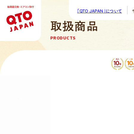
「QTO JAPAN」について
取扱商品
サービス紹介
24365サービス
SERVICE
24365 SERVICE
PRODUCTS
取扱商品
給湯器
給湯専用タイプ
リンナイ 
給湯器
エコキ
エアコ