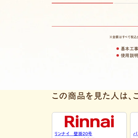
※金額はすべて税込
基本工
使用説
この商品を見た人は、
掛20号
パロマ 壁掛24号
パ