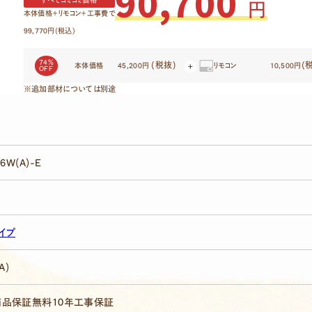
90,700
すべてコミコミ価格
円
本体価格＋リモコン＋工事費で
99,770円(税込)
74％
(税抜)
(
本体価格
45,200円
リモコン
10,500円
OFF
※追加部材については別途
6W(A)-E
イプ
A)
商品保証
無料10年工事保証