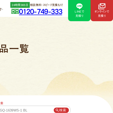
24時間365日
相談無料・スピード見積もり！
け
0120-749-333
LINEで
オンラインで
見積り
見積り
365日まるごとお任せ
。
に軽減します。
商品一覧
コキュートサブスク＋
宅設備リフォーム
検索
検索