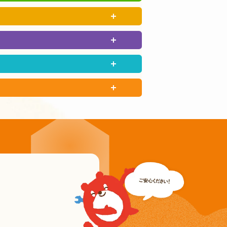
房追焚付タイプ
圧力パワフル給湯タイプ
マートタイプ(厳選機能)
イレ
の他