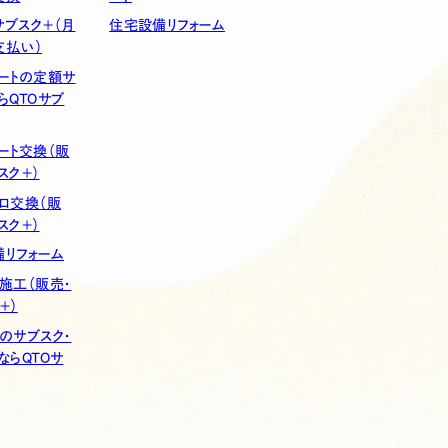
ブスク＋（月
住宅設備リフォーム
支払い）
ートの定額サ
らQTOサブ
ート交換（販
スク＋）
ロ交換（販
スク＋）
リフォーム
施工（販売・
＋）
のサブスク・
ならQTOサ