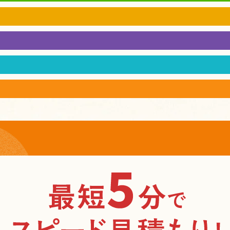
専用タイプ
追焚付タイプ
暖
ブリッドモデル
その他 小型湯沸器など
オートタイプ
給湯専用タイプ
高
スリムタイプ
太陽光連携モデル
ゼクティブタイプ(最上級)
プレミアムタイプ(便利・高機能)
ス
プルタイプ(価格重視)
チン
浴室
ト
ジフード
ガス衣類乾燥機
そ
家庭用エアコン
高性能モデル