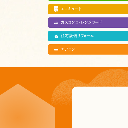
エコキュート
すべての商品
給湯
ガスコンロ・レンジフード
バブル発生付モデル
ハイ
すべての商品
フル
住宅設備リフォーム
寒冷地モデル
薄型
すべての商品
エグ
エアコン
ベーシックタイプ(手動グリル)
シン
すべての商品
キッ
洗面台
レン
すべての商品
一般