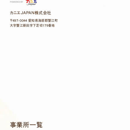
カニエJAPAN株式会社
〒497-0044 愛知県海部郡蟹江町
大字蟹江新田字下芝切179番地
事業所一覧