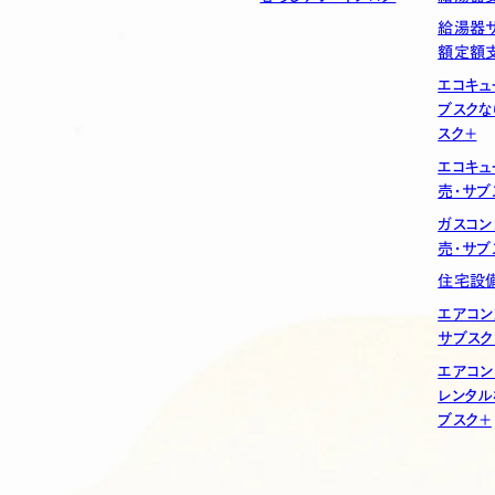
給湯器サ
額定額
エコキュ
ブスクな
スク＋
エコキュ
売・サブ
ガスコン
売・サブ
住宅設備
エアコン
サブスク
エアコン
レンタル
ブスク＋