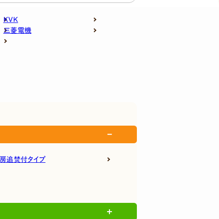
KVK
三菱電機
房追焚付タイプ