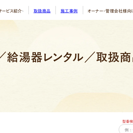
サービス紹介
取扱商品
施工事例
オーナー・管理会社様向
給湯器・エアコンのトラブルを24時間
入居者様からの急な故障連絡を
専門コールセンターがいつでも受付・手配
オーナー・管理会社様の業務負担を大幅
／給湯器レンタル／取扱
交換
給湯器サブスク＋
エ
ュート交換
ガスコンロ交換
住
ン取り付け
型番