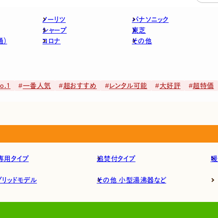
ノーリツ
パナソニック
シャープ
東芝
通）
コロナ
その他
.1
一番人気
超おすすめ
レンタル可能
大好評
超特価
専用タイプ
追焚付タイプ
暖
ブリッドモデル
その他 小型湯沸器など