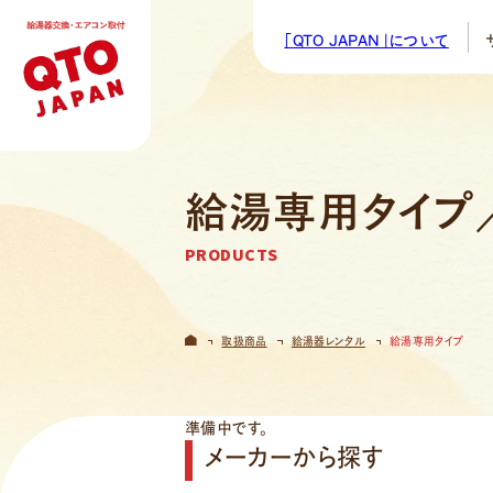
「QTO JAPAN」について
サービス紹介
24365サービス
SERVICE
24365 SERVICE
給湯専用タイプ
PRODUCTS
給湯器
取扱商品
給湯器レンタル
給湯専用タイプ
エコキ
エアコ
準備中です。
メーカーから探す