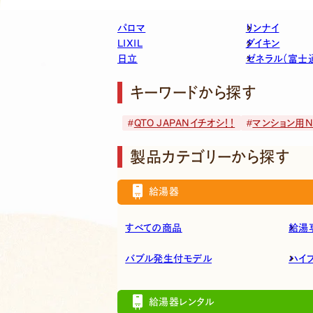
パロマ
リンナイ
LIXIL
ダイキン
日立
ゼネラル（富士
キーワードから探す
QTO JAPANイチオシ！！
マンション用No
製品カテゴリーから探す
給湯器
すべての商品
給湯
バブル発生付モデル
ハイ
給湯器レンタル