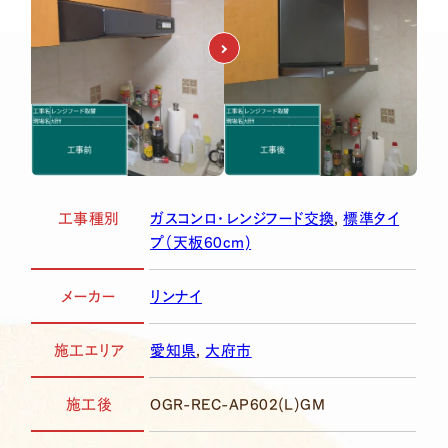
相談無料・スピード見積もり！
24時間365日
0120-749-333
LINEで見積り
給湯器・エアコンのトラブルを24時間365日まるごと
オンライン見積り
お任せ
工事種別
ガスコンロ・レンジフード交換
,
標準タイ
入居者様からの急な故障連絡を
プ（天板60cm)
専門コールセンターがいつでも受付・手配。
オーナー・管理会社様の業務負担を大幅に軽減します。
メーカー
リンナイ
施工エリア
愛知県
,
大府市
施工後
OGR-REC-AP602(L)GM