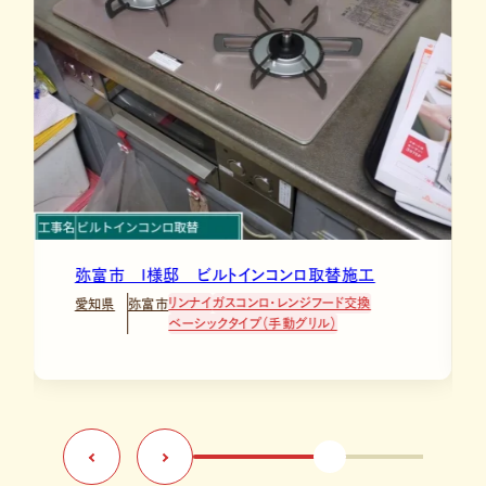
取替施工
愛西市 O様邸 ビルトインコンロ取替施工
フード交換
リンナイ
ガスコンロ・レンジフード交換
愛知県
愛西市
ル）
スマートタイプ（厳選機能）