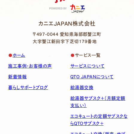
カニエJAPAN株式会社
〒497-0044 愛知県海部郡蟹江町
大字蟹江新田字下芝切179番地
ホーム
サービス一覧
施工事例・お客様の声
サービスについて
新着情報
QTO JAPANについて
暮らしサポートブログ
給湯器交換
給湯器サブスク＋（月額定額
支払い）
エコキュートの定額サブスクな
らQTOサブスク＋