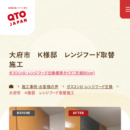
「QTO JAPAN」について
大府市 K様邸 レンジフード取替
サービス紹介
施工
ガスコンロ・レンジフード交換
標準タイプ（天板60cm)
取扱商品
給湯器交換
施工事例・お客様の声
ガスコンロ・レンジフード交換
施工事例
大府市 K様邸 レンジフード取替施工
オーナー・管理会社様向け
BEFORE
AFTER