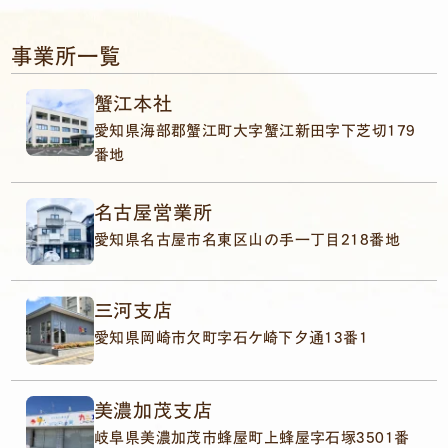
事業所一覧
蟹江本社
愛知県海部郡蟹江町大字蟹江新田字下芝切179
番地
名古屋営業所
愛知県名古屋市名東区山の手一丁目218番地
三河支店
愛知県岡崎市欠町字石ケ崎下夕通13番1
美濃加茂支店
岐阜県美濃加茂市蜂屋町上蜂屋字石塚3501番